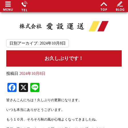
日別アーカイブ:
2024年10月8日
お久しぶりです！
最
投稿日
2024年10月8日
関谷
Fa
X
Li
安定
ce
ne
事業
皆さんこんにちは！久しぶりの更新になります。
bo
いつも本当にありがとうございます。
ok
地域
もう１０月、そろそろ秋の風が心地よくなってきましたね。
日勤