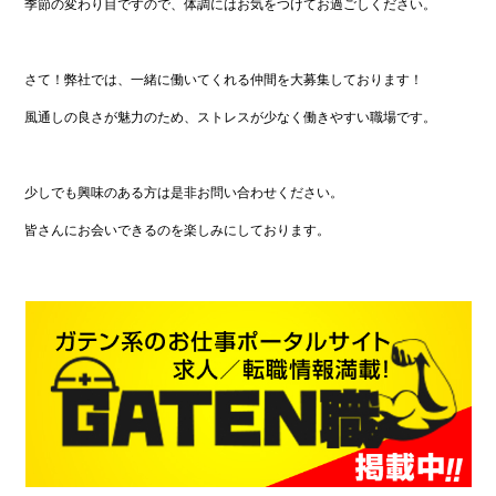
季節の変わり目ですので、体調にはお気をつけてお過ごしください。
ア
さて！弊社では、一緒に働いてくれる仲間を大募集しております！
202
風通しの良さが魅力のため、ストレスが少なく働きやすい職場です。
202
202
少しでも興味のある方は是非お問い合わせください。
皆さんにお会いできるのを楽しみにしております。
202
202
202
202
202
201