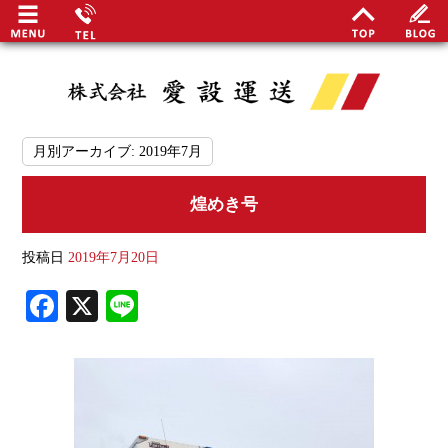
月別アーカイブ:
2019年7月
煌めき号
最
投稿日
2019年7月20日
関谷
Fa
X
Li
安定
ce
ne
事業
bo
ok
地域
日勤