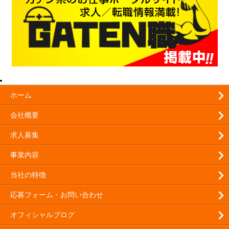
201
カ
日記
投
ホーム
会社概要
日
求人募集
7
事業内容
14
21
当社の特徴
28
応募フォーム・お問い合わせ
オフィシャルブログ