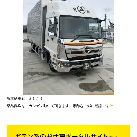
ア
202
202
202
202
202
202
新車納車致しました！
部品配送を、ガンガン動いて頂きます。素敵なご縁に感謝です
202
202
201