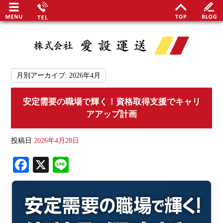
月別アーカイブ:
2026年4月
安定需要の職場で輝く！資格取得支援でキャリ
最
アアップ計画
関谷
投稿日
2026年4月28日
安定
Fa
X
Li
事業
ce
ne
bo
地域
ok
日勤