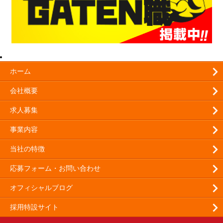
201
カ
日記
ホーム
投
会社概要
求人募集
日
事業内容
5
当社の特徴
12
19
応募フォーム・お問い合わせ
26
オフィシャルブログ
採用特設サイト