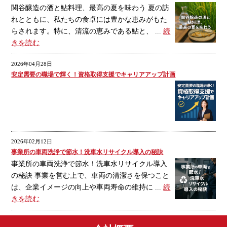
関谷醸造の酒と鮎料理、最高の夏を味わう 夏の訪
れとともに、私たちの食卓には豊かな恵みがもた
らされます。特に、清流の恵みである鮎と、 ...
続
きを読む
2026年04月28日
安定需要の職場で輝く！資格取得支援でキャリアアップ計画
2026年02月12日
事業所の車両洗浄で節水！洗車水リサイクル導入の秘訣
事業所の車両洗浄で節水！洗車水リサイクル導入
の秘訣 事業を営む上で、車両の清潔さを保つこと
は、企業イメージの向上や車両寿命の維持に ...
続
きを読む