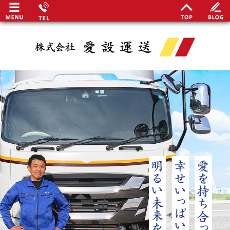
最
関谷
安定
事業
地域
日勤