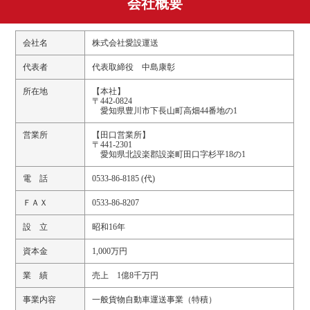
会社概要
会社名
株式会社愛設運送
代表者
代表取締役 中島康彰
所在地
【本社】
〒442-0824
愛知県豊川市下長山町高畑44番地の1
営業所
【田口営業所】
〒441-2301
愛知県北設楽郡設楽町田口字杉平18の1
電 話
0533-86-8185 (代)
ＦＡＸ
0533-86-8207
設 立
昭和16年
資本金
1,000万円
業 績
売上 1億8千万円
事業内容
一般貨物自動車運送事業（特積）