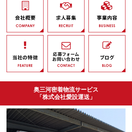
201
カ
日記
投
奥三河密着物流サービス
「株式会社愛設運送」
1
2
3