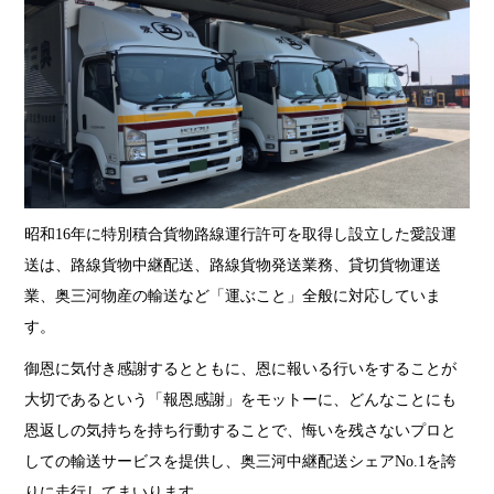
昭和16年に特別積合貨物路線運行許可を取得し設立した愛設運
送は、路線貨物中継配送、路線貨物発送業務、貸切貨物運送
業、奥三河物産の輸送など「運ぶこと」全般に対応していま
す。
御恩に気付き感謝するとともに、恩に報いる行いをすることが
大切であるという「報恩感謝」をモットーに、どんなことにも
恩返しの気持ちを持ち行動することで、悔いを残さないプロと
しての輸送サービスを提供し、奥三河中継配送シェアNo.1を誇
りに走行してまいります。