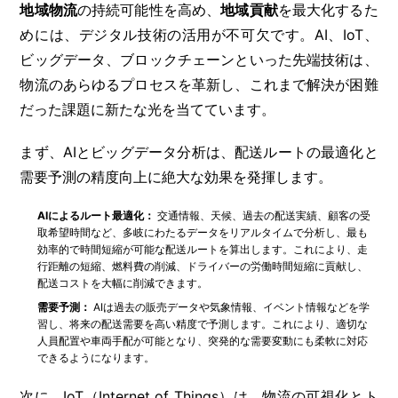
地域物流
の持続可能性を高め、
地域貢献
を最大化するた
めには、デジタル技術の活用が不可欠です。AI、IoT、
ビッグデータ、ブロックチェーンといった先端技術は、
物流のあらゆるプロセスを革新し、これまで解決が困難
だった課題に新たな光を当てています。
まず、AIとビッグデータ分析は、配送ルートの最適化と
需要予測の精度向上に絶大な効果を発揮します。
AIによるルート最適化：
交通情報、天候、過去の配送実績、顧客の受
取希望時間など、多岐にわたるデータをリアルタイムで分析し、最も
効率的で時間短縮が可能な配送ルートを算出します。これにより、走
行距離の短縮、燃料費の削減、ドライバーの労働時間短縮に貢献し、
配送コストを大幅に削減できます。
需要予測：
AIは過去の販売データや気象情報、イベント情報などを学
習し、将来の配送需要を高い精度で予測します。これにより、適切な
人員配置や車両手配が可能となり、突発的な需要変動にも柔軟に対応
できるようになります。
次に、IoT（Internet of Things）は、物流の可視化とト