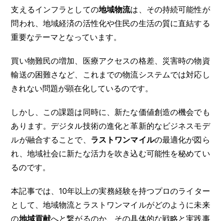
支えるインフラとしての
地域物流
は、その持続可能性が
201
問われ、地域経済の活性化や住民の生活の質に直結する
重要なテーマとなっています。
カ
買い物難民の増加、医療アクセスの格差、災害時の物資
日記
輸送の困難さなど、これまでの物流システムでは対応し
投
きれない問題が顕在化しているのです。
しかし、この課題は同時に、新たな価値創造の機会でも
日
あります。デジタル技術の進化と革新的なビジネスモデ
ルが融合することで、
ラストワンマイル
の最適化が図ら
4
れ、地域社会に新たな活力を吹き込む可能性を秘めてい
11
るのです。
18
25
本記事では、10年以上の実務経験を持つプロのライター
として、地域物流とラストワンマイルがどのように未来
の
地域貢献
へと繋がるのか、その具体的な戦略と実践事