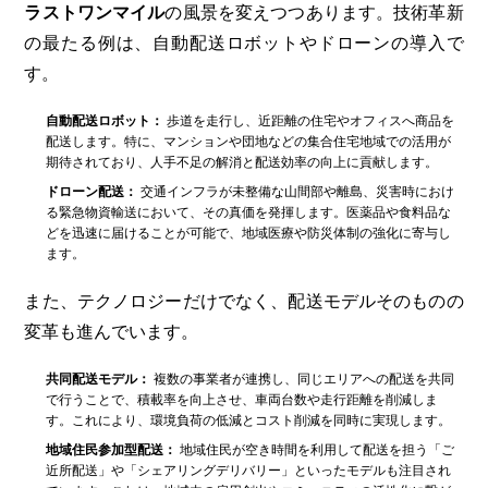
ラストワンマイル
の風景を変えつつあります。技術革新
の最たる例は、自動配送ロボットやドローンの導入で
す。
自動配送ロボット：
歩道を走行し、近距離の住宅やオフィスへ商品を
配送します。特に、マンションや団地などの集合住宅地域での活用が
期待されており、人手不足の解消と配送効率の向上に貢献します。
ドローン配送：
交通インフラが未整備な山間部や離島、災害時におけ
る緊急物資輸送において、その真価を発揮します。医薬品や食料品な
どを迅速に届けることが可能で、地域医療や防災体制の強化に寄与し
ます。
また、テクノロジーだけでなく、配送モデルそのものの
変革も進んでいます。
共同配送モデル：
複数の事業者が連携し、同じエリアへの配送を共同
で行うことで、積載率を向上させ、車両台数や走行距離を削減しま
す。これにより、環境負荷の低減とコスト削減を同時に実現します。
地域住民参加型配送：
地域住民が空き時間を利用して配送を担う「ご
近所配送」や「シェアリングデリバリー」といったモデルも注目され