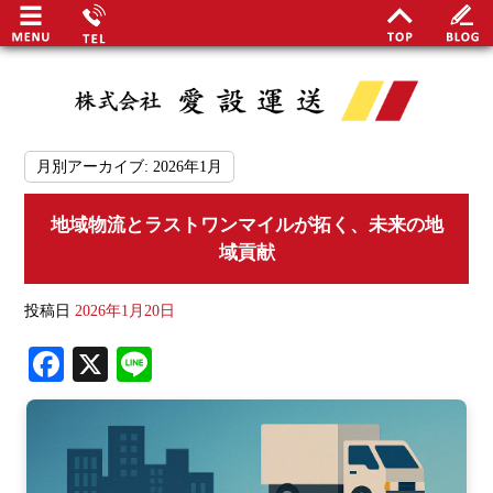
月別アーカイブ:
2026年1月
地域物流とラストワンマイルが拓く、未来の地
最
域貢献
関谷
投稿日
2026年1月20日
安定
Fa
X
Li
事業
ce
ne
bo
地域
ok
日勤