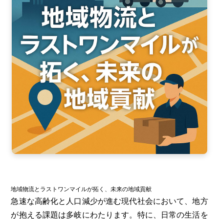
ア
202
202
202
202
202
202
202
地域物流とラストワンマイルが拓く、未来の地域貢献
202
急速な高齢化と人口減少が進む現代社会において、地方
201
が抱える課題は多岐にわたります。特に、日常の生活を