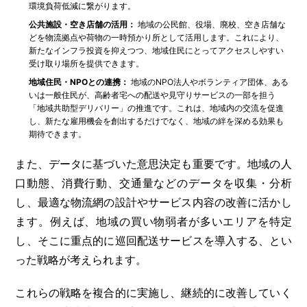
環境負荷低減に繋がります。
公共施設・空き店舗の活用：
地域の公民館、役場、廃校、空き店舗な
どを物流拠点や荷物の一時預かり所として活用します。これにより、
新たなインフラ投資を抑えつつ、地域住民にとってアクセスしやすい
受け取り場所を提供できます。
地域住民・NPOとの連携：
地域のNPO法人やボランティア団体、ある
いは一般住民が、高齢者宅への配送や見守りサービスの一部を担う
「地域共助型デリバリー」の推進です。これは、地域内の交流を促進
し、新たな雇用機会を創出するだけでなく、地域の絆を深める効果も
期待できます。
また、データに基づいた意思決定も重要です。地域の人
口動態、消費行動、交通量などのデータを収集・分析
し、最適な物流網の設計やサービス内容の改善に活かし
ます。例えば、地域の買い物弱者が多いエリアを特定
し、そこに重点的に巡回配送サービスを導入する、とい
った戦略が考えられます。
これらの戦略を複合的に実施し、継続的に改善していく