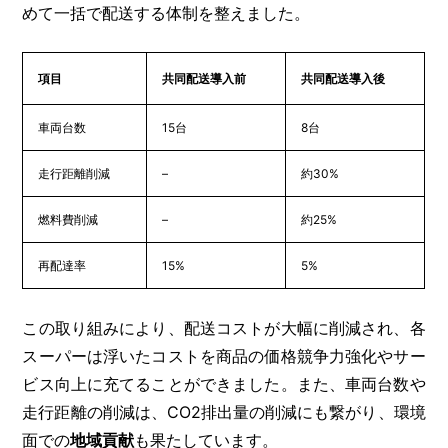
めて一括で配送する体制を整えました。
項目
共同配送導入前
共同配送導入後
車両台数
15台
8台
走行距離削減
–
約30%
燃料費削減
–
約25%
再配達率
15%
5%
この取り組みにより、配送コストが大幅に削減され、各
スーパーは浮いたコストを商品の価格競争力強化やサー
ビス向上に充てることができました。また、車両台数や
走行距離の削減は、CO2排出量の削減にも繋がり、環境
面での
地域貢献
も果たしています。