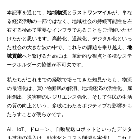
本記事を通じて、
地域物流
と
ラストワンマイル
が、単な
る経済活動の一部ではなく、地域社会の持続可能性を左
右する極めて重要なインフラであることをご理解いただ
けたかと思います。高齢化、過疎化、デジタル化といっ
た社会の大きな波の中で、これらの課題を乗り越え、
地
域貢献
へと繋げるためには、革新的な視点と多様なステ
ークホルダーの協働が不可欠です。
私たちがこれまでの経験で培ってきた知見からも、物流
の最適化は、買い物難民の解消、地域経済の活性化、雇
用創出、災害時のレジリエンス強化、そして住民の生活
の質の向上という、多岐にわたるポジティブな影響をも
たらすことが明らかです。
AI、IoT、ドローン、自動配送ロボットといったデジタ
ル技術の導入は、効率化とコスト削減を実現し、これま