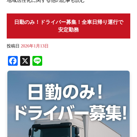
日勤のみ！ドライバー募集！全車日帰り運行で
安定勤務
投稿日
2026年1月13日
Fa
X
Li
ce
ne
bo
ok