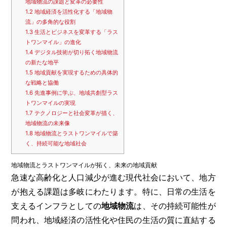
地域物流の課題と変革の必要性
1.2
地域経済を活性化する「地域物
201
流」の多角的な役割
1.3
生活とビジネスを変革する「ラス
カ
トワンマイル」の進化
1.4
デジタル技術が切り拓く地域物流
日記
の新たな地平
1.5
地域貢献を実現するための具体的
な戦略と協働
投
1.6
先進事例に学ぶ、地域共創型ラス
トワンマイルの実現
1.7
テクノロジーと社会変革が描く、
日
地域物流の未来像
1.8
地域物流とラストワンマイルで築
く、持続可能な地域社会
2
9
地域物流とラストワンマイルが拓く、未来の地域貢献
16
急速な高齢化と人口減少が進む現代社会において、地方
23
が抱える課題は多岐にわたります。特に、日常の生活を
30
支えるインフラとしての
地域物流
は、その持続可能性が
問われ、地域経済の活性化や住民の生活の質に直結する