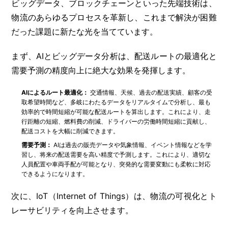
ビッグデータ、ブロックチェーンといった先端技術は、
物流のあらゆるプロセスを革新し、これまで解決が困難
だった課題に新たな光を当てています。
まず、AIとビッグデータ分析は、配送ルートの最適化と
需要予測の精度向上に絶大な効果を発揮します。
AIによるルート最適化：
交通情報、天候、過去の配送実績、顧客の受
取希望時間など、多岐にわたるデータをリアルタイムで分析し、最も
効率的で時間短縮が可能な配送ルートを算出します。これにより、走
行距離の短縮、燃料費の削減、ドライバーの労働時間短縮に貢献し、
配送コストを大幅に削減できます。
需要予測：
AIは過去の販売データや気象情報、イベント情報などを学
習し、将来の配送需要を高い精度で予測します。これにより、適切な
人員配置や車両手配が可能となり、突発的な需要変動にも柔軟に対応
できるようになります。
次に、IoT（Internet of Things）は、物流の可視化とト
レーサビリティを向上させます。