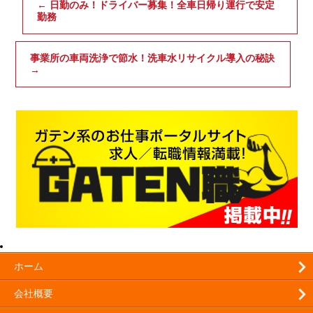
←
日勤のみ！ドライバー募集！全車日帰り運行で安定
勤務
事業所の車両洗浄で節水！洗車水リサイクル導入の秘訣
→
ホーム
会社概要