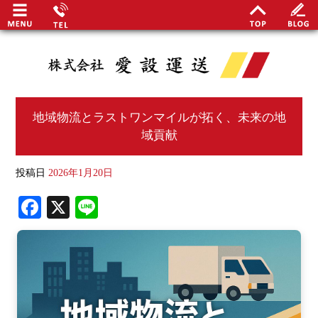
地域物流とラストワンマイルが拓く、未来の地
域貢献
最
投稿日
2026年1月20日
関谷
Fa
X
Li
安定
ce
ne
bo
事業
ok
地域
日勤