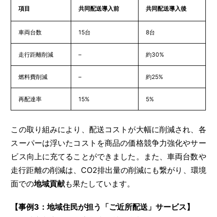
項目
共同配送導入前
共同配送導入後
車両台数
15台
8台
走行距離削減
–
約30%
燃料費削減
–
約25%
再配達率
15%
5%
この取り組みにより、配送コストが大幅に削減され、各
スーパーは浮いたコストを商品の価格競争力強化やサー
ビス向上に充てることができました。また、車両台数や
走行距離の削減は、CO2排出量の削減にも繋がり、環境
面での
地域貢献
も果たしています。
【事例3：地域住民が担う「ご近所配送」サービス】