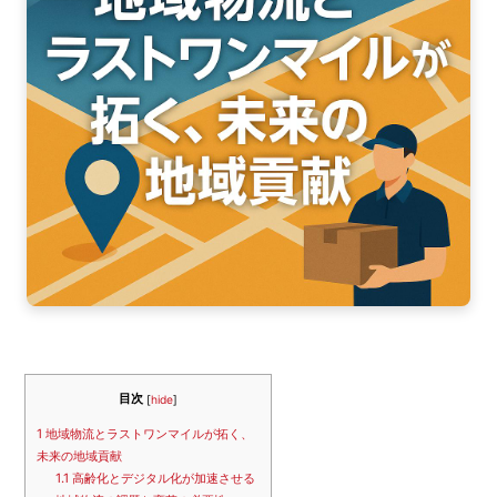
ア
202
202
202
202
202
202
202
目次
[
hide
]
202
1
地域物流とラストワンマイルが拓く、
未来の地域貢献
1.1
高齢化とデジタル化が加速させる
201