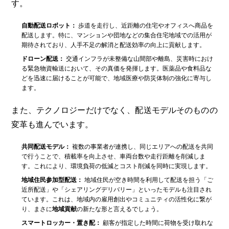
す。
自動配送ロボット：
歩道を走行し、近距離の住宅やオフィスへ商品を
配送します。特に、マンションや団地などの集合住宅地域での活用が
期待されており、人手不足の解消と配送効率の向上に貢献します。
ドローン配送：
交通インフラが未整備な山間部や離島、災害時におけ
る緊急物資輸送において、その真価を発揮します。医薬品や食料品な
どを迅速に届けることが可能で、地域医療や防災体制の強化に寄与し
ます。
また、テクノロジーだけでなく、配送モデルそのものの
変革も進んでいます。
共同配送モデル：
複数の事業者が連携し、同じエリアへの配送を共同
で行うことで、積載率を向上させ、車両台数や走行距離を削減しま
す。これにより、環境負荷の低減とコスト削減を同時に実現します。
地域住民参加型配送：
地域住民が空き時間を利用して配送を担う「ご
近所配送」や「シェアリングデリバリー」といったモデルも注目され
ています。これは、地域内の雇用創出やコミュニティの活性化に繋が
り、まさに
地域貢献
の新たな形と言えるでしょう。
スマートロッカー・置き配：
顧客が指定した時間に荷物を受け取れな