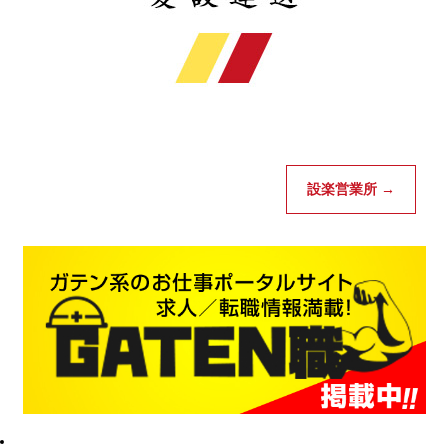
ア
202
202
202
設楽営業所
→
202
202
202
202
202
201