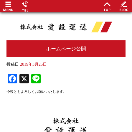
ホームページ公開
最
投稿日
2019年3月25日
Fa
X
Li
関谷
ce
ne
安定
今後ともよろしくお願いいたします。
bo
事業
ok
地域
日勤